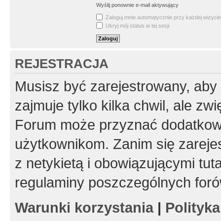
Wyślij ponownie e-mail aktywujący
Zaloguj mnie automatycznie przy każdej wizycie
Ukryj mój status w tej sesji
REJESTRACJA
Musisz być zarejestrowany, aby
zajmuje tylko kilka chwil, ale z
Forum może przyznać dodatkow
użytkownikom. Zanim się zarejes
z netykietą i obowiązującymi tut
regulaminy poszczególnych foró
Warunki korzystania
|
Polityk