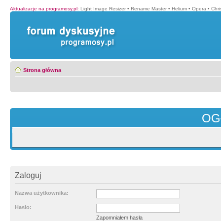
Aktualizacje na programosy.pl
:
Light Image Resizer
•
Rename Master
•
Helium
•
Opera
•
Chr
Strona główna
OG
Zaloguj
Nazwa użytkownika:
Hasło:
Zapomniałem hasła