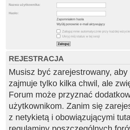
Nazwa użytkownika:
Hasło:
Zapomniałem hasła
Wyślij ponownie e-mail aktywujący
Zaloguj mnie automatycznie przy każdej wizycie
Ukryj mój status w tej sesji
REJESTRACJA
Musisz być zarejestrowany, aby
zajmuje tylko kilka chwil, ale z
Forum może przyznać dodatkow
użytkownikom. Zanim się zarejes
z netykietą i obowiązującymi tut
regulaminy poszczególnych foró