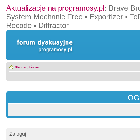
Aktualizacje na programosy.pl
:
Brave Br
System Mechanic Free
•
Exportizer
•
To
Recode
•
Diffractor
Strona główna
OG
Zaloguj