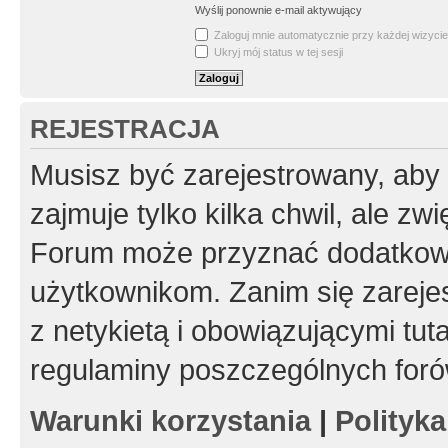
Wyślij ponownie e-mail aktywujący
Zaloguj mnie automatycznie przy każdej wizycie
Ukryj mój status w tej sesji
REJESTRACJA
Musisz być zarejestrowany, aby
zajmuje tylko kilka chwil, ale z
Forum może przyznać dodatkow
użytkownikom. Zanim się zarejes
z netykietą i obowiązującymi tut
regulaminy poszczególnych foró
Warunki korzystania
|
Polityk