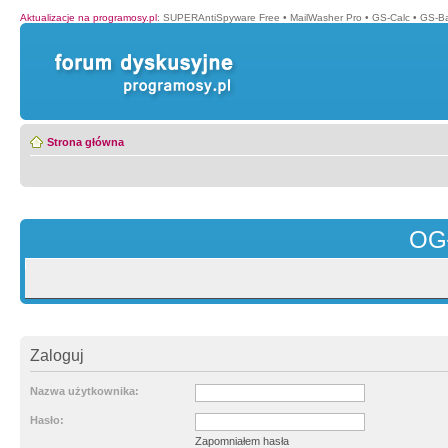
Aktualizacje na programosy.pl
:
SUPERAntiSpyware Free
•
MailWasher Pro
•
GS-Calc
•
GS-B
Strona główna
OG
Zaloguj
Nazwa użytkownika:
Hasło:
Zapomniałem hasła