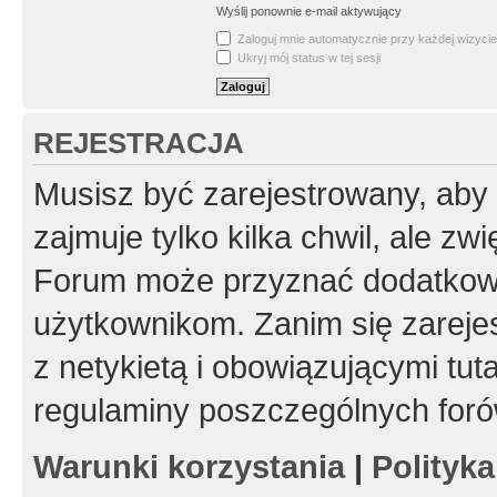
Wyślij ponownie e-mail aktywujący
Zaloguj mnie automatycznie przy każdej wizycie
Ukryj mój status w tej sesji
REJESTRACJA
Musisz być zarejestrowany, aby
zajmuje tylko kilka chwil, ale z
Forum może przyznać dodatkow
użytkownikom. Zanim się zarejes
z netykietą i obowiązującymi tut
regulaminy poszczególnych foró
Warunki korzystania
|
Polityk