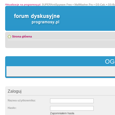
Aktualizacje na programosy.pl
:
SUPERAntiSpyware Free
•
MailWasher Pro
•
GS-Calc
•
GS-B
Strona główna
OG
Zaloguj
Nazwa użytkownika:
Hasło:
Zapomniałem hasła