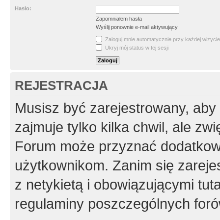
Hasło:
Zapomniałem hasła
Wyślij ponownie e-mail aktywujący
Zaloguj mnie automatycznie przy każdej wizycie
Ukryj mój status w tej sesji
REJESTRACJA
Musisz być zarejestrowany, aby
zajmuje tylko kilka chwil, ale z
Forum może przyznać dodatkow
użytkownikom. Zanim się zarejes
z netykietą i obowiązującymi tut
regulaminy poszczególnych foró