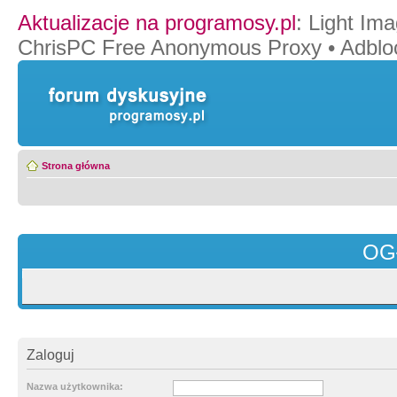
Aktualizacje na programosy.pl
:
Light Ima
ChrisPC Free Anonymous Proxy
•
Adblo
Strona główna
OG
Zaloguj
Nazwa użytkownika: