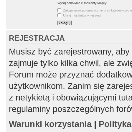
Wyślij ponownie e-mail aktywujący
Zaloguj mnie automatycznie przy każdej wizycie
Ukryj mój status w tej sesji
REJESTRACJA
Musisz być zarejestrowany, aby
zajmuje tylko kilka chwil, ale z
Forum może przyznać dodatkow
użytkownikom. Zanim się zarejes
z netykietą i obowiązującymi tut
regulaminy poszczególnych foró
Warunki korzystania
|
Polityk