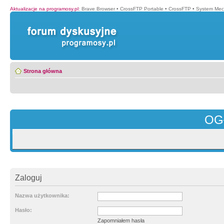
Aktualizacje na programosy.pl
:
Brave Browser
•
CrossFTP Portable
•
CrossFTP
•
System Mec
Strona główna
OG
Zaloguj
Nazwa użytkownika:
Hasło:
Zapomniałem hasła