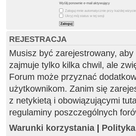
Wyślij ponownie e-mail aktywujący
Zaloguj mnie automatycznie przy każdej wizycie
Ukryj mój status w tej sesji
REJESTRACJA
Musisz być zarejestrowany, aby
zajmuje tylko kilka chwil, ale z
Forum może przyznać dodatkow
użytkownikom. Zanim się zarejes
z netykietą i obowiązującymi tut
regulaminy poszczególnych foró
Warunki korzystania
|
Polityk