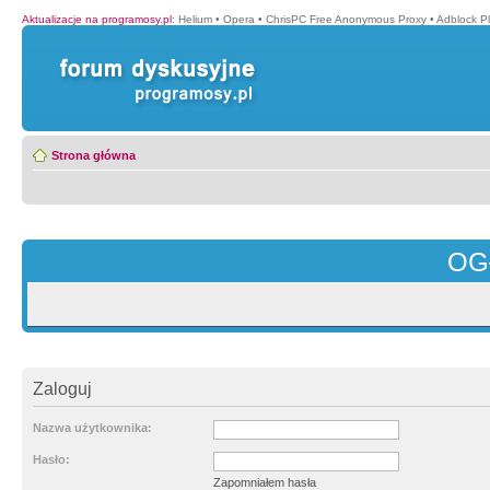
Aktualizacje na programosy.pl
:
Helium
•
Opera
•
ChrisPC Free Anonymous Proxy
•
Adblock P
Strona główna
OG
Zaloguj
Nazwa użytkownika:
Hasło:
Zapomniałem hasła