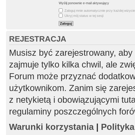
Wyślij ponownie e-mail aktywujący
Zaloguj mnie automatycznie przy każdej wizycie
Ukryj mój status w tej sesji
REJESTRACJA
Musisz być zarejestrowany, aby
zajmuje tylko kilka chwil, ale z
Forum może przyznać dodatkow
użytkownikom. Zanim się zarejes
z netykietą i obowiązującymi tut
regulaminy poszczególnych foró
Warunki korzystania
|
Polityk