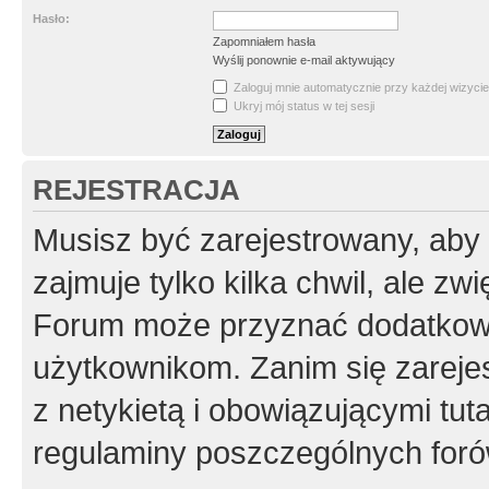
Hasło:
Zapomniałem hasła
Wyślij ponownie e-mail aktywujący
Zaloguj mnie automatycznie przy każdej wizycie
Ukryj mój status w tej sesji
REJESTRACJA
Musisz być zarejestrowany, aby
zajmuje tylko kilka chwil, ale z
Forum może przyznać dodatkow
użytkownikom. Zanim się zarejes
z netykietą i obowiązującymi tut
regulaminy poszczególnych foró