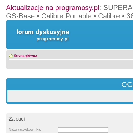
Aktualizacje na programosy.pl
:
SUPERAn
GS-Base
•
Calibre Portable
•
Calibre
•
36
Strona główna
OG
Zaloguj
Nazwa użytkownika: