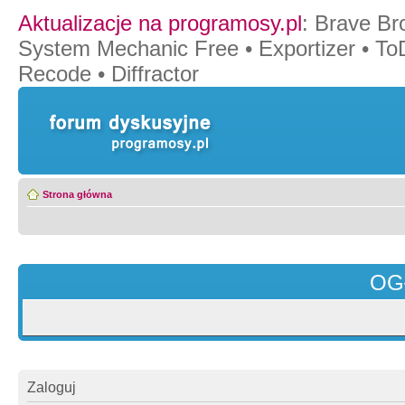
Aktualizacje na programosy.pl
:
Brave Br
System Mechanic Free
•
Exportizer
•
To
Recode
•
Diffractor
Strona główna
OG
Zaloguj