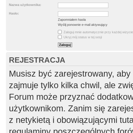
Nazwa użytkownika:
Hasło:
Zapomniałem hasła
Wyślij ponownie e-mail aktywujący
Zaloguj mnie automatycznie przy każdej wizycie
Ukryj mój status w tej sesji
REJESTRACJA
Musisz być zarejestrowany, aby
zajmuje tylko kilka chwil, ale z
Forum może przyznać dodatkow
użytkownikom. Zanim się zarejes
z netykietą i obowiązującymi tut
regulaminy poszczególnych foró