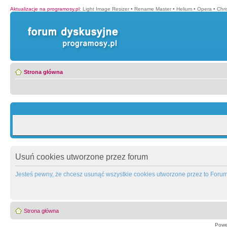
Aktualizacje na programosy.pl
:
Light Image Resizer
•
Rename Master
•
Helium
•
Opera
•
Chr
Strona główna
Usuń cookies utworzone przez forum
Jesteś pewny, że chcesz usunąć wszystkie cookies utworzone przez to Foru
Strona główna
Powe