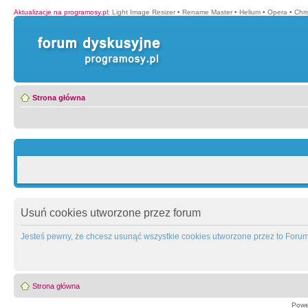
Aktualizacje na programosy.pl
:
Light Image Resizer
•
Rename Master
•
Helium
•
Opera
•
Chr
Strona główna
Usuń cookies utworzone przez forum
Jesteś pewny, że chcesz usunąć wszystkie cookies utworzone przez to Foru
Strona główna
Powe