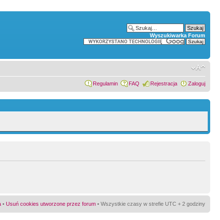
Wyszukiwarka Forum
Regulamin
FAQ
Rejestracja
Zaloguj
a
•
Usuń cookies utworzone przez forum
• Wszystkie czasy w strefie UTC + 2 godziny