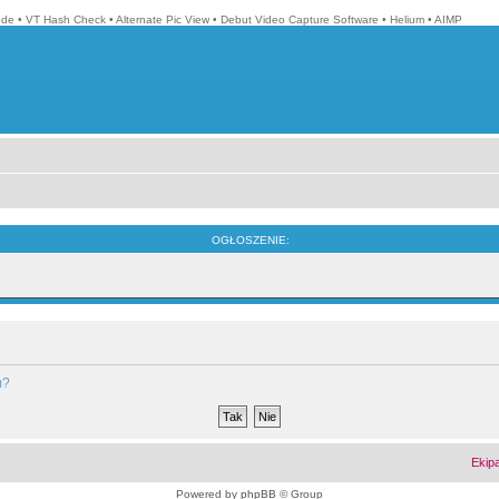
ode
•
VT Hash Check
•
Alternate Pic View
•
Debut Video Capture Software
•
Helium
•
AIMP
OGŁOSZENIE:
m?
Ekip
Powered by
phpBB
© Group