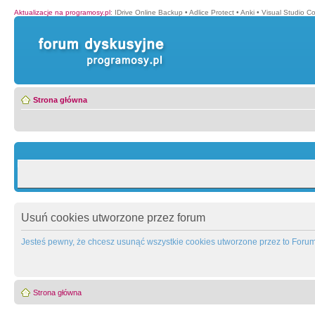
Aktualizacje na programosy.pl
:
IDrive Online Backup
•
Adlice Protect
•
Anki
•
Visual Studio C
Strona główna
Usuń cookies utworzone przez forum
Jesteś pewny, że chcesz usunąć wszystkie cookies utworzone przez to Foru
Strona główna