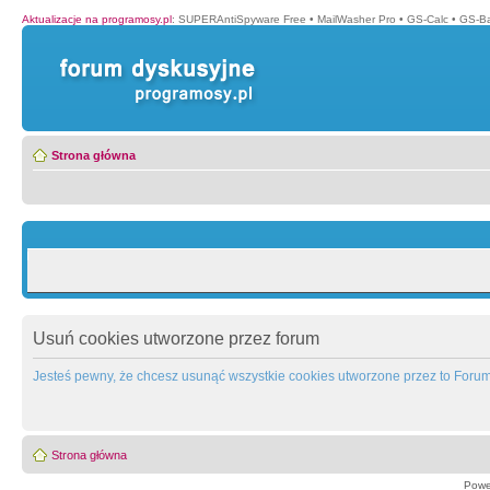
Aktualizacje na programosy.pl
:
SUPERAntiSpyware Free
•
MailWasher Pro
•
GS-Calc
•
GS-B
Strona główna
Usuń cookies utworzone przez forum
Jesteś pewny, że chcesz usunąć wszystkie cookies utworzone przez to Foru
Strona główna
Powe