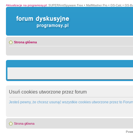
Aktualizacje na programosy.pl
:
SUPERAntiSpyware Free
•
MailWasher Pro
•
GS-Calc
•
GS-B
Strona główna
Usuń cookies utworzone przez forum
Jesteś pewny, że chcesz usunąć wszystkie cookies utworzone przez to Foru
Strona główna
Powe