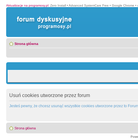
Aktualizacje na programosy.pl
:
Zero Install
•
Advanced SystemCare Free
•
Google Chrome
•
Strona główna
Usuń cookies utworzone przez forum
Jesteś pewny, że chcesz usunąć wszystkie cookies utworzone przez to Foru
Strona główna
Powe