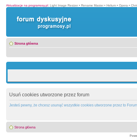
Aktualizacje na programosy.pl
:
Light Image Resizer
•
Rename Master
•
Helium
•
Opera
•
Chr
Strona główna
Usuń cookies utworzone przez forum
Jesteś pewny, że chcesz usunąć wszystkie cookies utworzone przez to Foru
Strona główna
Powe