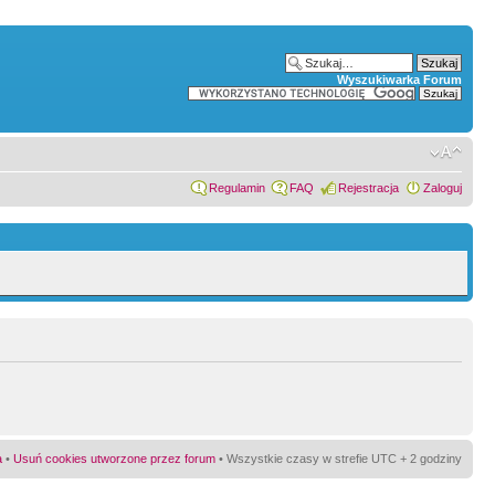
Wyszukiwarka Forum
Regulamin
FAQ
Rejestracja
Zaloguj
a
•
Usuń cookies utworzone przez forum
• Wszystkie czasy w strefie UTC + 2 godziny