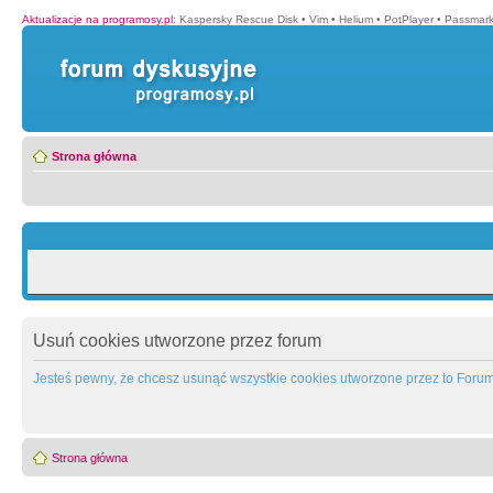
Aktualizacje na programosy.pl
:
Kaspersky Rescue Disk
•
Vim
•
Helium
•
PotPlayer
•
Passmar
Strona główna
Usuń cookies utworzone przez forum
Jesteś pewny, że chcesz usunąć wszystkie cookies utworzone przez to Foru
Strona główna