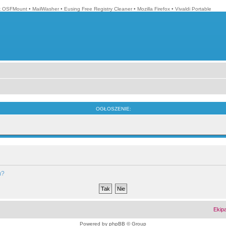
k OSFMount
•
MailWasher
•
Eusing Free Registry Cleaner
•
Mozilla Firefox
•
Vivaldi Portable
OGŁOSZENIE:
m?
Ekip
Powered by
phpBB
© Group