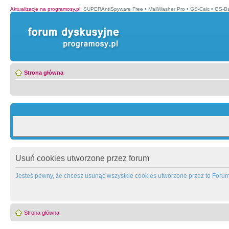
Aktualizacje na programosy.pl
:
SUPERAntiSpyware Free
•
MailWasher Pro
•
GS-Calc
•
GS-B
Strona główna
Usuń cookies utworzone przez forum
Jesteś pewny, że chcesz usunąć wszystkie cookies utworzone przez to Foru
Strona główna