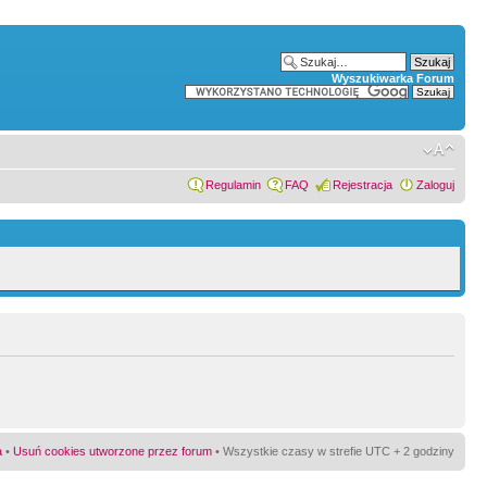
Wyszukiwarka Forum
Regulamin
FAQ
Rejestracja
Zaloguj
a
•
Usuń cookies utworzone przez forum
• Wszystkie czasy w strefie UTC + 2 godziny