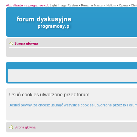
Aktualizacje na programosy.pl
:
Light Image Resizer
•
Rename Master
•
Helium
•
Opera
•
Chr
Strona główna
Usuń cookies utworzone przez forum
Jesteś pewny, że chcesz usunąć wszystkie cookies utworzone przez to Foru
Strona główna