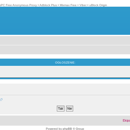
isPC Free Anonymous Proxy
•
Adblock Plus
•
Mixmax Free
•
Viber
•
uBlock Origin
OGŁOSZENIE:
m?
Ekip
Powered by
phpBB
© Group