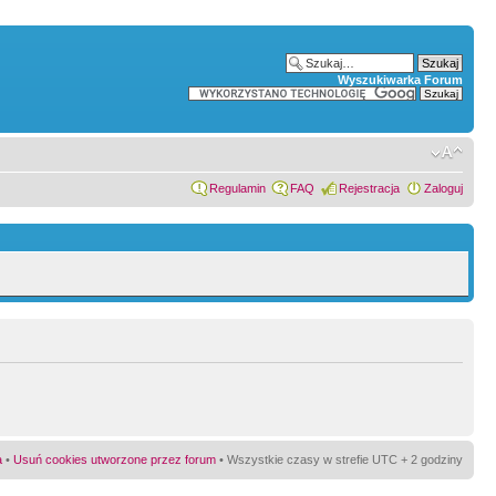
Wyszukiwarka Forum
Regulamin
FAQ
Rejestracja
Zaloguj
a
•
Usuń cookies utworzone przez forum
• Wszystkie czasy w strefie UTC + 2 godziny