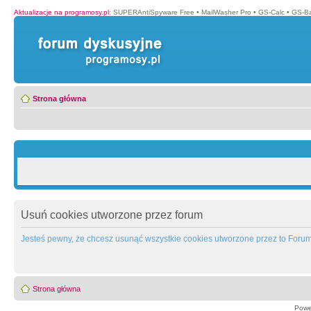
Aktualizacje na programosy.pl
:
SUPERAntiSpyware Free
•
MailWasher Pro
•
GS-Calc
•
GS-B
Strona główna
Usuń cookies utworzone przez forum
Jesteś pewny, że chcesz usunąć wszystkie cookies utworzone przez to Foru
Strona główna
Powe