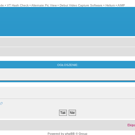
ode
•
VT Hash Check
•
Alternate Pic View
•
Debut Video Capture Software
•
Helium
•
AIMP
OGŁOSZENIE:
m?
Ekip
Powered by
phpBB
© Group