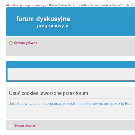
Aktualizacje na programosy.pl
:
IDrive Online Backup
•
Adlice Protect
•
Anki
•
Visual Studio C
Strona główna
Usuń cookies utworzone przez forum
Jesteś pewny, że chcesz usunąć wszystkie cookies utworzone przez to Foru
Strona główna