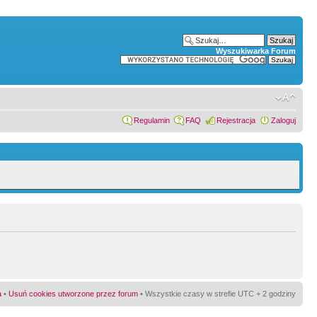
Wyszukiwarka Forum
Regulamin
FAQ
Rejestracja
Zaloguj
a
•
Usuń cookies utworzone przez forum
• Wszystkie czasy w strefie UTC + 2 godziny