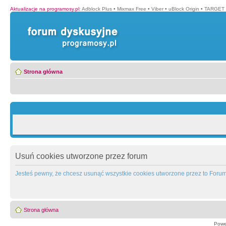
Aktualizacje na programosy.pl
:
Adblock Plus
•
Mixmax Free
•
Viber
•
uBlock Origin
•
TARGET 
Strona główna
Usuń cookies utworzone przez forum
Jesteś pewny, że chcesz usunąć wszystkie cookies utworzone przez to Foru
Strona główna
Powe