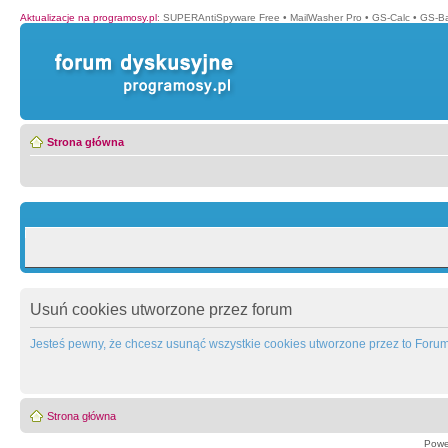
Aktualizacje na programosy.pl
:
SUPERAntiSpyware Free
•
MailWasher Pro
•
GS-Calc
•
GS-B
Strona główna
Usuń cookies utworzone przez forum
Jesteś pewny, że chcesz usunąć wszystkie cookies utworzone przez to Foru
Strona główna
Powe