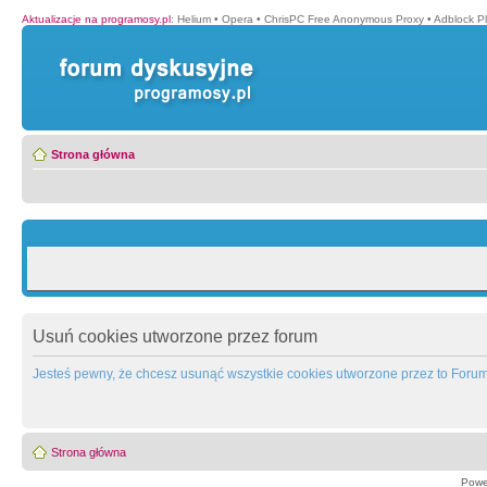
Aktualizacje na programosy.pl
:
Helium
•
Opera
•
ChrisPC Free Anonymous Proxy
•
Adblock P
Strona główna
Usuń cookies utworzone przez forum
Jesteś pewny, że chcesz usunąć wszystkie cookies utworzone przez to Foru
Strona główna
Powe