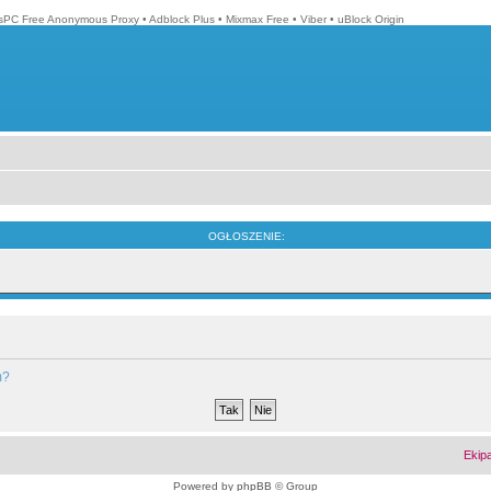
isPC Free Anonymous Proxy
•
Adblock Plus
•
Mixmax Free
•
Viber
•
uBlock Origin
OGŁOSZENIE:
m?
Ekip
Powered by
phpBB
© Group