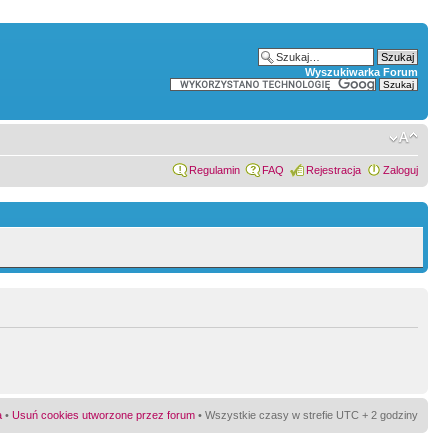
Wyszukiwarka Forum
Regulamin
FAQ
Rejestracja
Zaloguj
a
•
Usuń cookies utworzone przez forum
• Wszystkie czasy w strefie UTC + 2 godziny