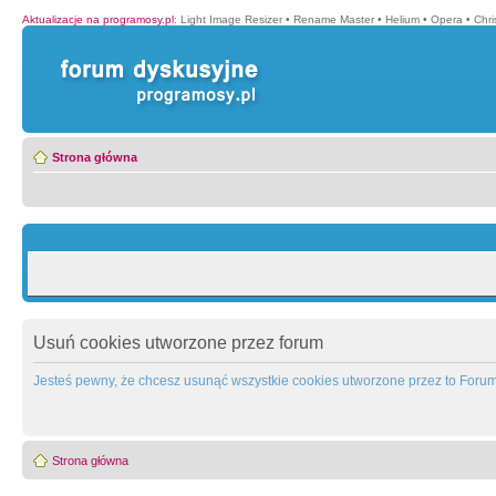
Aktualizacje na programosy.pl
:
Light Image Resizer
•
Rename Master
•
Helium
•
Opera
•
Chr
Strona główna
Usuń cookies utworzone przez forum
Jesteś pewny, że chcesz usunąć wszystkie cookies utworzone przez to Foru
Strona główna