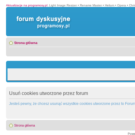
Aktualizacje na programosy.pl
:
Light Image Resizer
•
Rename Master
•
Helium
•
Opera
•
Chr
Strona główna
Usuń cookies utworzone przez forum
Jesteś pewny, że chcesz usunąć wszystkie cookies utworzone przez to Foru
Strona główna
Powe