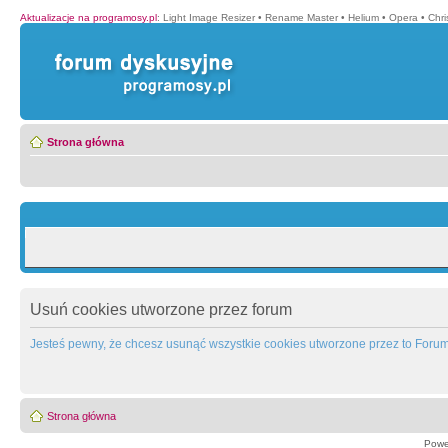
Aktualizacje na programosy.pl
:
Light Image Resizer
•
Rename Master
•
Helium
•
Opera
•
Chr
Strona główna
Usuń cookies utworzone przez forum
Jesteś pewny, że chcesz usunąć wszystkie cookies utworzone przez to Foru
Strona główna
Powe