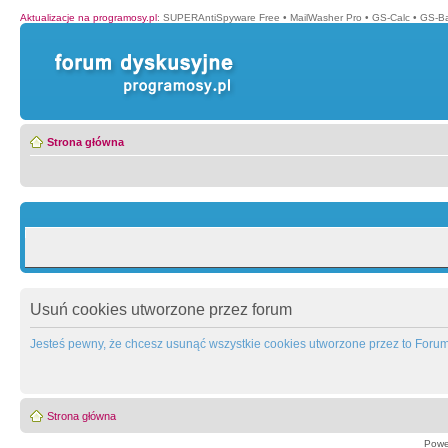
Aktualizacje na programosy.pl
:
SUPERAntiSpyware Free
•
MailWasher Pro
•
GS-Calc
•
GS-B
Strona główna
Usuń cookies utworzone przez forum
Jesteś pewny, że chcesz usunąć wszystkie cookies utworzone przez to Foru
Strona główna
Powe