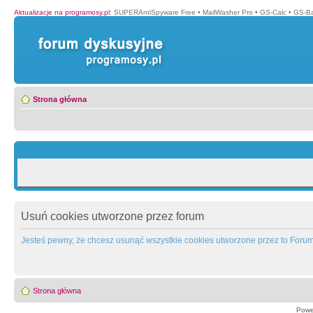
Aktualizacje na programosy.pl
:
SUPERAntiSpyware Free
•
MailWasher Pro
•
GS-Calc
•
GS-B
Strona główna
Usuń cookies utworzone przez forum
Jesteś pewny, że chcesz usunąć wszystkie cookies utworzone przez to Foru
Strona główna
Powe