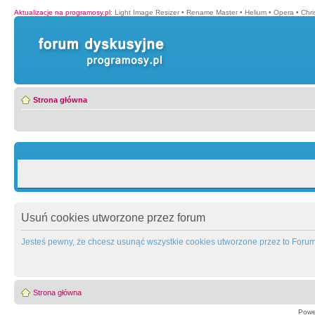
Aktualizacje na programosy.pl
:
Light Image Resizer
•
Rename Master
•
Helium
•
Opera
•
Chr
Strona główna
Usuń cookies utworzone przez forum
Jesteś pewny, że chcesz usunąć wszystkie cookies utworzone przez to Foru
Strona główna
Powe