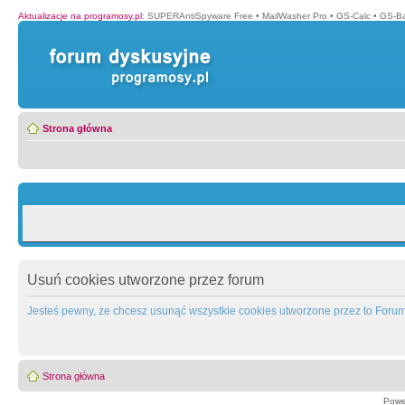
Aktualizacje na programosy.pl
:
SUPERAntiSpyware Free
•
MailWasher Pro
•
GS-Calc
•
GS-B
Strona główna
Usuń cookies utworzone przez forum
Jesteś pewny, że chcesz usunąć wszystkie cookies utworzone przez to Foru
Strona główna
Powe