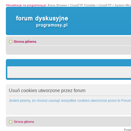
Aktualizacje na programosy.pl
:
Brave Browser
•
CrossFTP Portable
•
CrossFTP
•
System Mec
Strona główna
Usuń cookies utworzone przez forum
Jesteś pewny, że chcesz usunąć wszystkie cookies utworzone przez to Foru
Strona główna
Powe