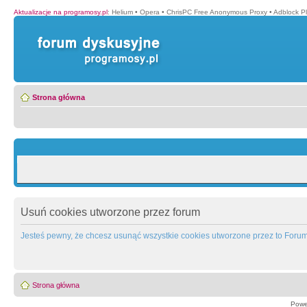
Aktualizacje na programosy.pl
:
Helium
•
Opera
•
ChrisPC Free Anonymous Proxy
•
Adblock P
Strona główna
Usuń cookies utworzone przez forum
Jesteś pewny, że chcesz usunąć wszystkie cookies utworzone przez to Foru
Strona główna
Powe