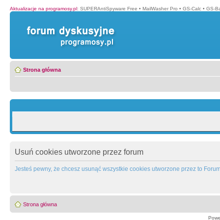
Aktualizacje na programosy.pl
:
SUPERAntiSpyware Free
•
MailWasher Pro
•
GS-Calc
•
GS-B
Strona główna
Usuń cookies utworzone przez forum
Jesteś pewny, że chcesz usunąć wszystkie cookies utworzone przez to Foru
Strona główna
Powe