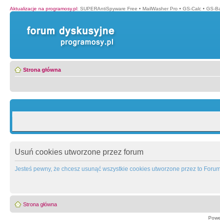
Aktualizacje na programosy.pl
:
SUPERAntiSpyware Free
•
MailWasher Pro
•
GS-Calc
•
GS-B
Strona główna
Usuń cookies utworzone przez forum
Jesteś pewny, że chcesz usunąć wszystkie cookies utworzone przez to Foru
Strona główna
Powe