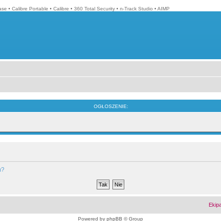
ase
•
Calibre Portable
•
Calibre
•
360 Total Security
•
n-Track Studio
•
AIMP
OGŁOSZENIE:
m?
Ekip
Powered by
phpBB
© Group