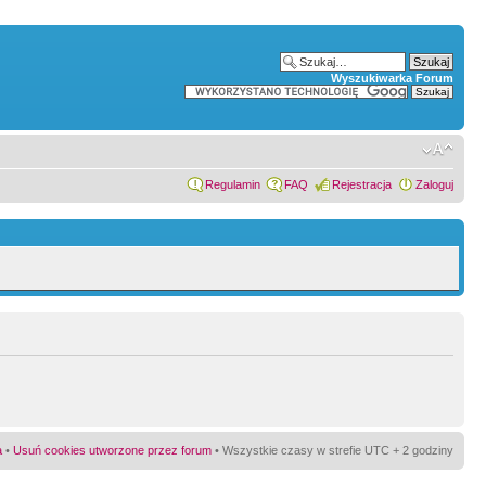
Wyszukiwarka Forum
Regulamin
FAQ
Rejestracja
Zaloguj
a
•
Usuń cookies utworzone przez forum
• Wszystkie czasy w strefie UTC + 2 godziny