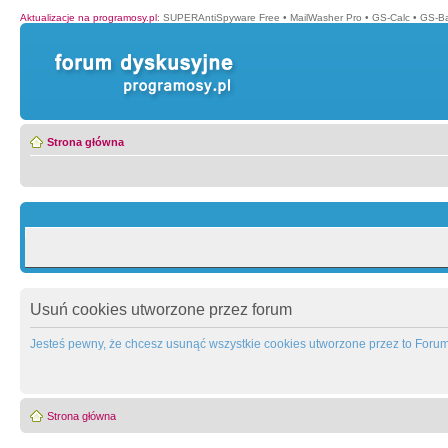
Aktualizacje na programosy.pl
:
SUPERAntiSpyware Free
•
MailWasher Pro
•
GS-Calc
•
GS-B
Strona główna
Usuń cookies utworzone przez forum
Jesteś pewny, że chcesz usunąć wszystkie cookies utworzone przez to Foru
Strona główna