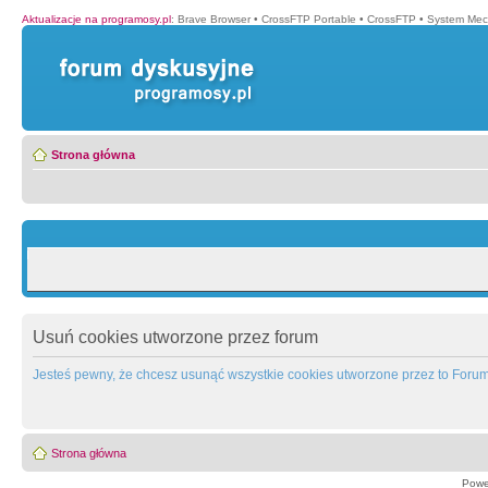
Aktualizacje na programosy.pl
:
Brave Browser
•
CrossFTP Portable
•
CrossFTP
•
System Mec
Strona główna
Usuń cookies utworzone przez forum
Jesteś pewny, że chcesz usunąć wszystkie cookies utworzone przez to Foru
Strona główna
Powe