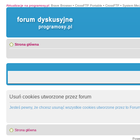
Aktualizacje na programosy.pl
:
Brave Browser
•
CrossFTP Portable
•
CrossFTP
•
System Mec
Strona główna
Usuń cookies utworzone przez forum
Jesteś pewny, że chcesz usunąć wszystkie cookies utworzone przez to Foru
Strona główna
Powe