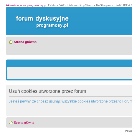
Aktualizacje na programosy.pl
:
Faktura VAT
•
Helium
•
PhpStorm
•
ReSharper
•
IntelliJ IDEA
Strona główna
Usuń cookies utworzone przez forum
Jesteś pewny, że chcesz usunąć wszystkie cookies utworzone przez to Foru
Strona główna
Powe