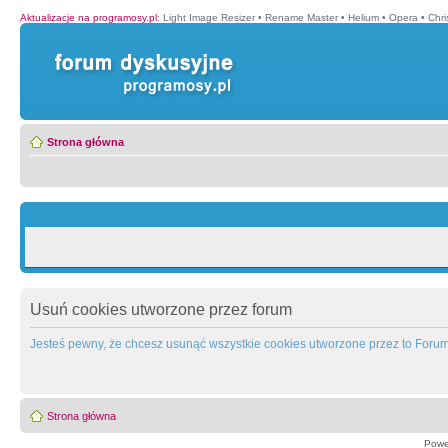
Aktualizacje na programosy.pl
:
Light Image Resizer
•
Rename Master
•
Helium
•
Opera
•
Chr
Strona główna
Usuń cookies utworzone przez forum
Jesteś pewny, że chcesz usunąć wszystkie cookies utworzone przez to Foru
Strona główna
Powe