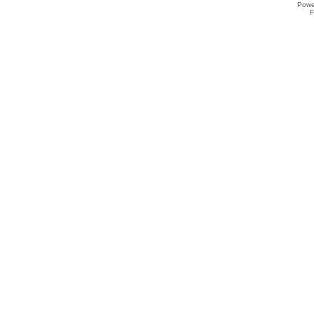
Powe
F