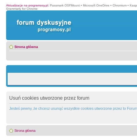
Aktualizacje na programosy.pl
:
Passmark OSFMount
•
Microsoft OneDrive
•
Chromium
•
Kasp
Grammarly for Chrome
Strona główna
Usuń cookies utworzone przez forum
Jesteś pewny, że chcesz usunąć wszystkie cookies utworzone przez to Foru
Strona główna