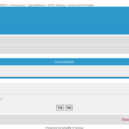
3001!
•
Honeycam
•
TypingMaster
•
GOG Galaxy
•
XnConvert Portable
OGŁOSZENIE:
m?
Ekip
Powered by
phpBB
© Group