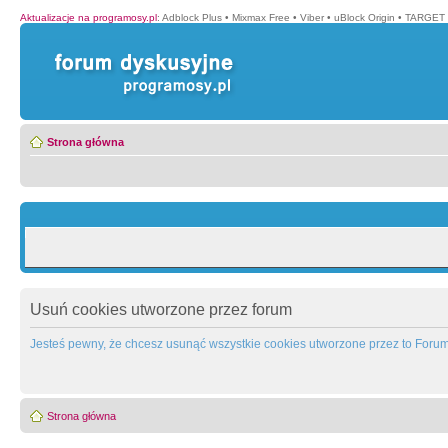
Aktualizacje na programosy.pl
:
Adblock Plus
•
Mixmax Free
•
Viber
•
uBlock Origin
•
TARGET 
Strona główna
Usuń cookies utworzone przez forum
Jesteś pewny, że chcesz usunąć wszystkie cookies utworzone przez to Foru
Strona główna