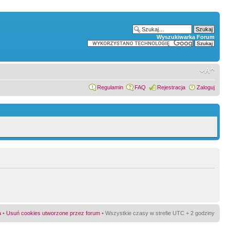
Wyszukiwarka Forum
Regulamin
FAQ
Rejestracja
Zaloguj
a
•
Usuń cookies utworzone przez forum
• Wszystkie czasy w strefie UTC + 2 godziny