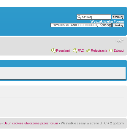
Wyszukiwarka Forum
Regulamin
FAQ
Rejestracja
Zaloguj
a
•
Usuń cookies utworzone przez forum
• Wszystkie czasy w strefie UTC + 2 godziny