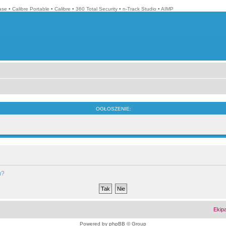
ase
•
Calibre Portable
•
Calibre
•
360 Total Security
•
n-Track Studio
•
AIMP
OGŁOSZENIE:
m?
Ekip
Powered by
phpBB
© Group