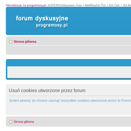
Aktualizacje na programosy.pl
:
SUPERAntiSpyware Free
•
MailWasher Pro
•
GS-Calc
•
GS-B
Strona główna
Usuń cookies utworzone przez forum
Jesteś pewny, że chcesz usunąć wszystkie cookies utworzone przez to Foru
Strona główna