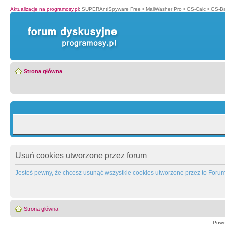
Aktualizacje na programosy.pl
:
SUPERAntiSpyware Free
•
MailWasher Pro
•
GS-Calc
•
GS-B
Strona główna
Usuń cookies utworzone przez forum
Jesteś pewny, że chcesz usunąć wszystkie cookies utworzone przez to Foru
Strona główna
Powe