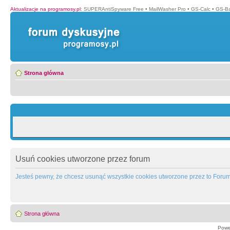
Aktualizacje na programosy.pl
:
SUPERAntiSpyware Free
•
MailWasher Pro
•
GS-Calc
•
GS-B
Strona główna
Usuń cookies utworzone przez forum
Jesteś pewny, że chcesz usunąć wszystkie cookies utworzone przez to Foru
Strona główna
Powe