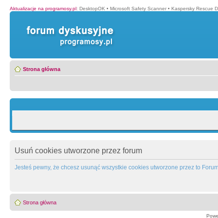
Aktualizacje na programosy.pl
:
DesktopOK
•
Microsoft Safety Scanner
•
Kaspersky Rescue D
Strona główna
Usuń cookies utworzone przez forum
Jesteś pewny, że chcesz usunąć wszystkie cookies utworzone przez to Foru
Strona główna
Powe