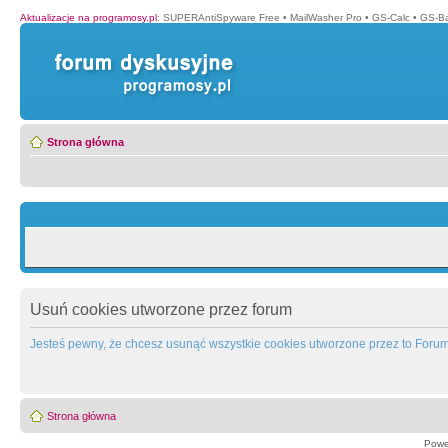
Aktualizacje na programosy.pl
:
SUPERAntiSpyware Free
•
MailWasher Pro
•
GS-Calc
•
GS-B
Strona główna
Usuń cookies utworzone przez forum
Jesteś pewny, że chcesz usunąć wszystkie cookies utworzone przez to Foru
Strona główna
Powe