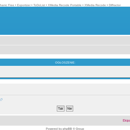
hanic Free
•
Exportizer
•
ToDoList
•
XMedia Recode Portable
•
XMedia Recode
•
Diffractor
OGŁOSZENIE:
m?
Ekip
Powered by
phpBB
© Group