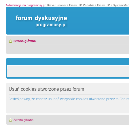
Aktualizacje na programosy.pl
:
Brave Browser
•
CrossFTP Portable
•
CrossFTP
•
System Mec
Strona główna
Usuń cookies utworzone przez forum
Jesteś pewny, że chcesz usunąć wszystkie cookies utworzone przez to Foru
Strona główna