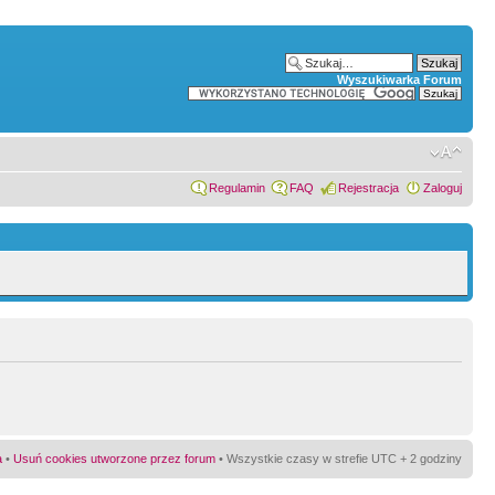
Wyszukiwarka Forum
Regulamin
FAQ
Rejestracja
Zaloguj
a
•
Usuń cookies utworzone przez forum
• Wszystkie czasy w strefie UTC + 2 godziny