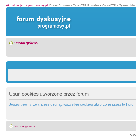
Aktualizacje na programosy.pl
:
Brave Browser
•
CrossFTP Portable
•
CrossFTP
•
System Mec
Strona główna
Usuń cookies utworzone przez forum
Jesteś pewny, że chcesz usunąć wszystkie cookies utworzone przez to Foru
Strona główna
Powe